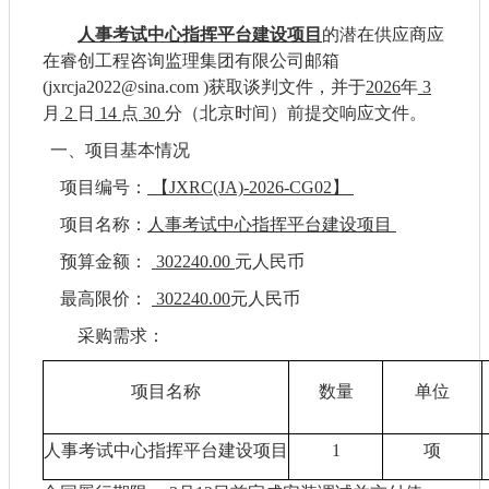
人事考试中心指挥平台建设项目
的
潜在
供应商
应
在睿创工程咨询监理集团有限公司
邮箱
(
jxrcja2022@sina.com
)
获取
谈判文件
，并于
2026
年
3
月
2
日
14
点
30
分（北京时间）前
提交响应文件
。
一、项目基本情况
项目编号：
【
JXRC(JA)-2026-CG02】
项目名称：
人事考试中心指挥平台建设项目
预算金额：
302240.00
元人民币
最高限价：
302240.00
元人民币
采购需求：
项目
名称
数量
单位
人事考试中心指挥平台建设项目
1
项