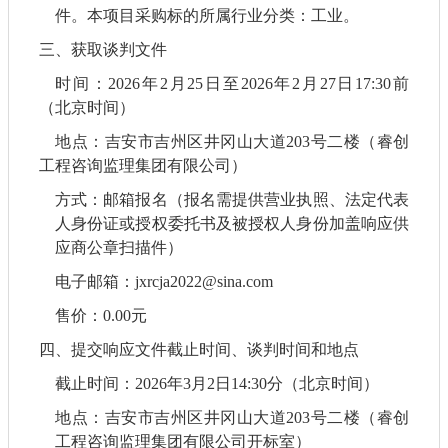
件。本项目采购标的所属行业分类：工业。
三、获取
谈判
文件
时间：
2026年
2
月
25
日至
2026年
2
月
27
日
17:
3
0前
（北京时间）
地点：吉安市吉州区井冈山大道
203号二楼（睿创
工程咨询监理集团有限公司）
方式：邮箱报名（报名需提供营业执照、法定代表
人身份证或授权委托书及被授权人身份加盖响应供
应商公章扫描件）
电子邮箱：
jxrcja2022@sina.com
售价：
0.00元
四、提交
响应
文件截止时间、谈判时间和地点
截止时间：
2026年
3
月
2
日
14
:
30
分（北京时间）
地点：吉安市吉州区井冈山大道
203号二楼（睿创
工程咨询监理集团有限公司开标室）