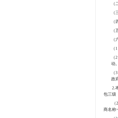
（
（
（
（
（
（
1
（
2
动
（
3
政
2
.
包三级
（
商名称