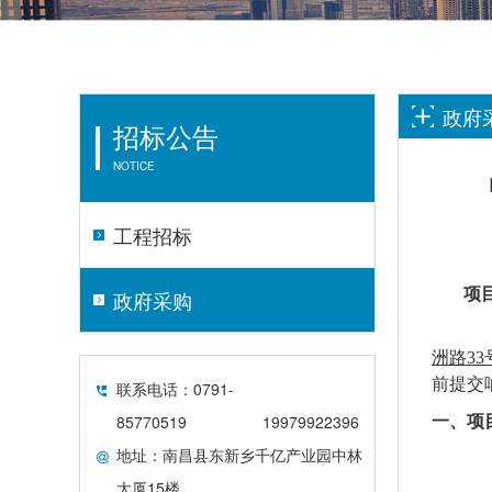
政府
招标公告
NOTICE
工程招标
项
政府采购
洲路
3
前提交
联系电话：0791-
85770519
19979922396
一、项
地址：南昌县东新乡千亿产业园中林
大厦15楼