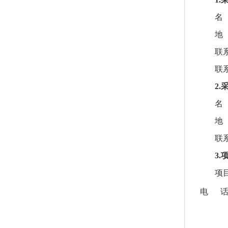
名
地
联
联
2
名
地
联
3
项
电