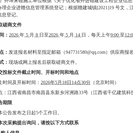
3）外埠来赣施工单位根据《关于优化省外进赣建设工程企业信息登记
办理企业进赣信息管理系统登记；根据赣建城镇[2021]19 号
信息登记。
取
磋商
文件
间：
202
6
年
5
月
8
日至
202
6
年
5
月
14
日，每天上午
9:00
至
12:
点：
发送报名材料至指定邮箱（
947731580
@qq.com）供应商
式：
现场或网上报名后获取
磋商文件
。
交投标文件截止时间、开标时间和地点
止时间
及开标时间
：
2026
年
5
月
18
日
14
点
30
分
（北京时间）
点：
江西省南昌市南昌县东新乡河洲路
33号（江西省千亿建筑科
告期限
本公告发布之日起
5
个工作日。
本次采购提出询问，请按以下方式联系
.采购人信息