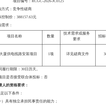
项目编号：
RCGC-2026-JC0125
购方式：
竞争性磋商
标控制价：
388157.63元
购需求：
技术需求或服务
项目名称
数量
招标
要求
大厦供电线路安装项目
1项
详见磋商文件
3
同履行期限：
30日历天。
项目是否接受联合体投标：否
请人的资格要求：
满足
以下条件
：
一）具有独立承担民事责任的能力；