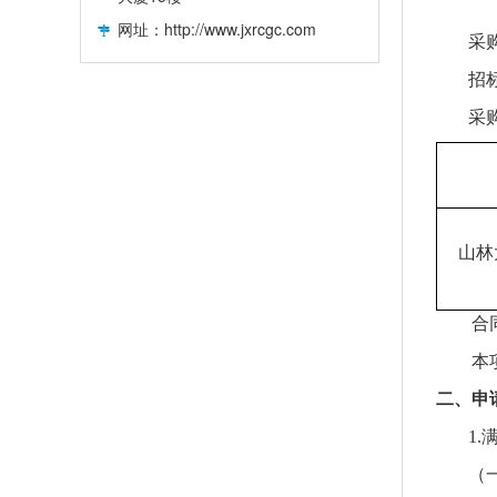
网址：http://www.jxrcgc.com
采
招
采
山林
合
本
二、申
1.
（