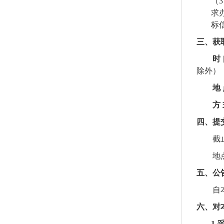
（
求
标
三、获
时
除外）
地
方
四、提
截
地
五、
公
自
六、对
1