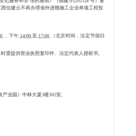
服务和管 理的通知》（赣建字[2021]4 号）要
文，江西住建云不再办理省外进赣施工企业单项工程投
00
，下午
14:00
至
17:00
（北京时间，法定节假日
报名时需提供营业执照复印件、
法定代表人授权书。
技产业园）中林大厦3楼302室。