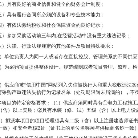
二）具有良好的商业信誉和健全的财务会计制度；
三）具有履行合同所必须的设备和专业技术能力；
四）有依法缴纳税收和社会保障资金的良好记录；
五）参加采购活动前三年内
,在经营活动中没有重大违法记录；
六）法律、行政法规规定的其他条件及项目特殊要求：
）单位负责人为同一人或者存在直接控股、管理关系的不同供应
）为采购项目提供整体设计、规范编制或者项目管理、监理、检
。
）供应商被
“信用中国”网站列入失信被执行人和重大税收违法案
府采购严重违法失信行为记录名单（处罚期限尚未届满的），不
本项目的特定资格要求：
（
1）供应商须同时具有①电力工程施
（含）以上资质；②具有承装（修、试）五级（含）以上电力设
2）拟派本项目的项目经理须具有二级（含）以上注册建造师证
一致）和安全考核B证（证书上的单位名称须与供应商名称一致