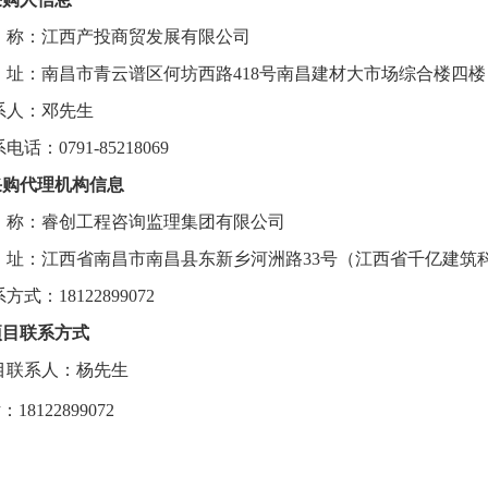
称：
江西产投商贸发展有限公司
址：
南昌市青云谱区何坊西路
418号南昌建材大市场综合楼四楼
系人：邓先生
系电话：
0791-85218069
.采购代理机构信息
称：
睿创工程咨询监理集团有限公司
址：
江西省南昌市南昌县东新乡河洲路
33号（江西省千亿建筑
系方式：
18122899072
.项目联系方式
目联系人：
杨先生
话：
18122899072