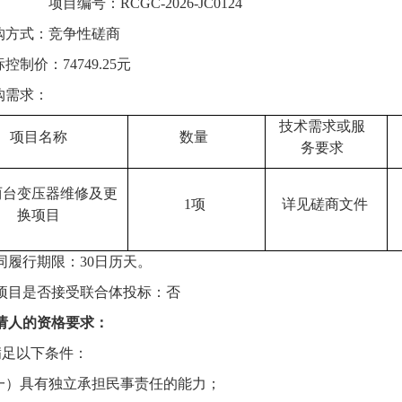
项目编号：
RCGC-2026-JC0124
购方式：
竞争性磋商
标控制价：
74749.25元
购需求：
技术需求或服
项目名称
数量
务要求
两台变压器维修及更
1项
详见磋商文件
换项目
同履行期限：
30日历天。
项目是否接受联合体投标：否
请人的资格要求：
满足
以下条件
：
一）具有独立承担民事责任的能力；