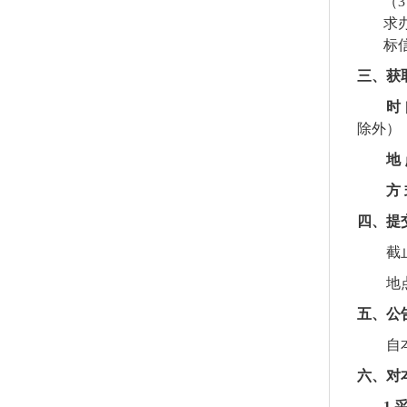
（
求
标
三、获
时
除外）
地
方
四、提
截
地
五、
公
自
六、对
1