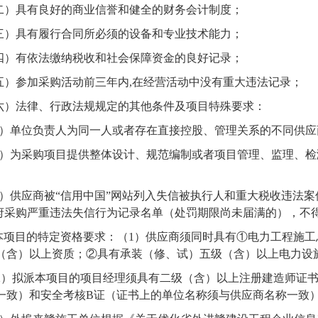
二）具有良好的商业信誉和健全的财务会计制度；
三）具有履行合同所必须的设备和专业技术能力；
四）有依法缴纳税收和社会保障资金的良好记录；
五）参加采购活动前三年内
,在经营活动中没有重大违法记录；
六）法律、行政法规规定的其他条件及项目特殊要求：
）单位负责人为同一人或者存在直接控股、管理关系的不同供应
）为采购项目提供整体设计、规范编制或者项目管理、监理、检
。
）供应商被
“信用中国”网站列入失信被执行人和重大税收违法案
府采购严重违法失信行为记录名单（处罚期限尚未届满的），不
本项目的特定资格要求：
（
1）供应商须同时具有①电力工程施
（含）以上资质；②具有承装（修、试）五级（含）以上电力设
2）拟派本项目的项目经理须具有二级（含）以上注册建造师证
一致）和安全考核B证（证书上的单位名称须与供应商名称一致