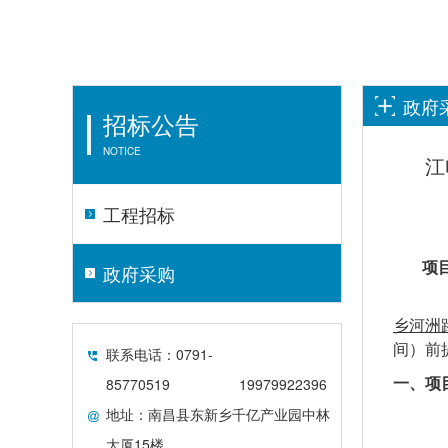
政府
招标公告
NOTICE
江
工程招标
项
政府采购
乡河洲
间）前
联系电话：0791-
85770519
19979922396
一、项
地址：南昌县东新乡千亿产业园中林
大厦15楼