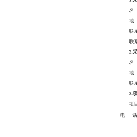
名
地
联
联
2
名
地
联
3
项
电