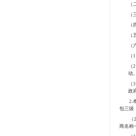
（
（
（
（
（
（
1
（
2
动
（
3
政
2
.
包三级
（
商名称