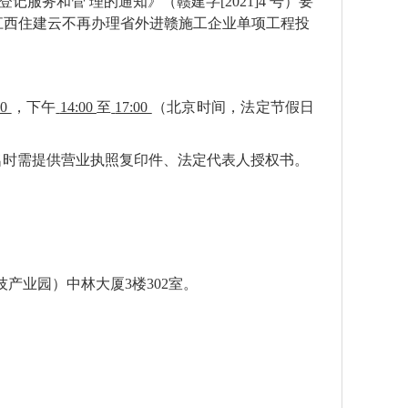
服务和管 理的通知》（赣建字[2021]4 号）要
文，江西住建云不再办理省外进赣施工企业单项工程投
00
，下午
14:00
至
17:00
（北京时间，法定节假日
报名时需提供营业执照复印件、
法定代表人授权书。
技产业园）中林大厦3楼302室。