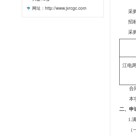
网址：http://www.jxrcgc.com
采
招
采
江电
合
本
二、申
1.
（