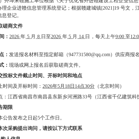
3）外埠来赣施工单位根据《关于优化省外进赣建设工程企业信息登记
办理企业进赣信息管理系统登记；根据赣建城镇[2021]19 号
信息登记。
取
磋商
文件
间：
202
6
年
5
月
8
日至
202
6
年
5
月
14
日，每天上午
9:00
至
12:
点：
发送报名材料至指定邮箱（
947731580
@qq.com）供应商
式：
现场或网上报名后获取
磋商文件
。
交投标文件截止时间、开标时间和地点
止时间
及开标时间
：
2026
年
5
月
18
日
14
点
30
分
（北京时间）
点：
江西省南昌市南昌县东新乡河洲路
33号（江西省千亿建筑科
告期限
本公告发布之日起
5
个工作日。
本次采购提出询问，请按以下方式联系
.采购人信息