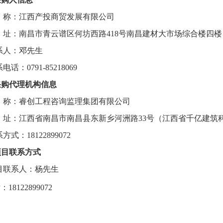
称：
江西产投商贸发展有限公司
址：
南昌市青云谱区何坊西路
418号南昌建材大市场综合楼四楼
系人：邓先生
系电话：
0791-85218069
.采购代理机构信息
称：
睿创工程咨询监理集团有限公司
址：
江西省南昌市南昌县东新乡河洲路
33号（江西省千亿建筑
系方式：
18122899072
.项目联系方式
目联系人：
杨先生
话：
18122899072