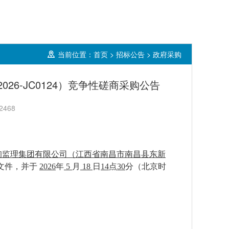
当前位置：
首页
>
招标公告
>
政府采购
26-JC0124）竞争性磋商采购公告
468
询监理集团有限公司（江西省南昌市南昌县东新
文件，并于
2026
年
5
月
18
日
14
点
30
分
（北京时